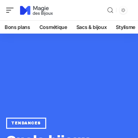
Bons plans
Cosmétique
Sacs & bijoux
Stylisme
TENDANCES