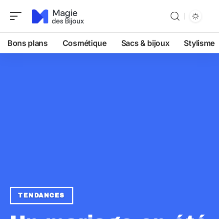
Bons plans
Cosmétique
Sacs & bijoux
Stylisme
TENDANCES