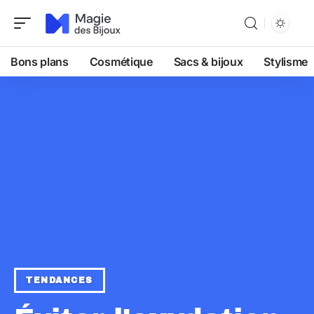
Bons plans
Cosmétique
Sacs & bijoux
Stylisme
TENDANCES