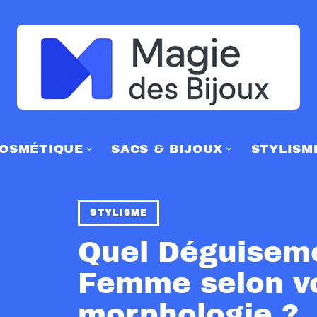
OSMÉTIQUE
SACS & BIJOUX
STYLISM
STYLISME
Quel Déguisem
Femme selon v
morphologie ?