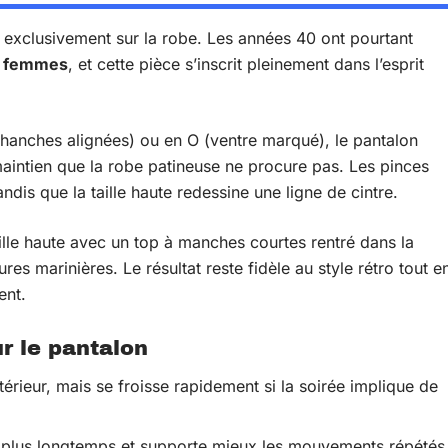
e exclusivement sur la robe. Les années 40 ont pourtant
es femmes
, et cette pièce s’inscrit pleinement dans l’esprit
 hanches alignées) ou en O (ventre marqué), le pantalon
 maintien que la robe patineuse ne procure pas. Les pinces
ndis que la taille haute redessine une ligne de cintre.
aille haute avec un top à manches courtes rentré dans la
es marinières. Le résultat reste fidèle au style rétro tout e
ent.
r le pantalon
térieur, mais se froisse rapidement si la soirée implique de
e plus longtemps et supporte mieux les mouvements répétés