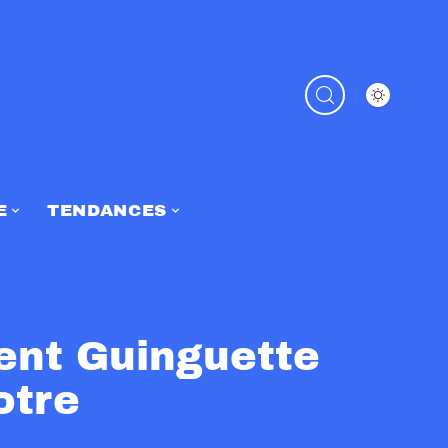
E
TENDANCES
ent Guinguette
otre