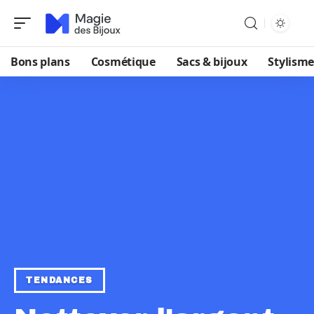
Bons plans
Cosmétique
Sacs & bijoux
Stylisme
TENDANCES