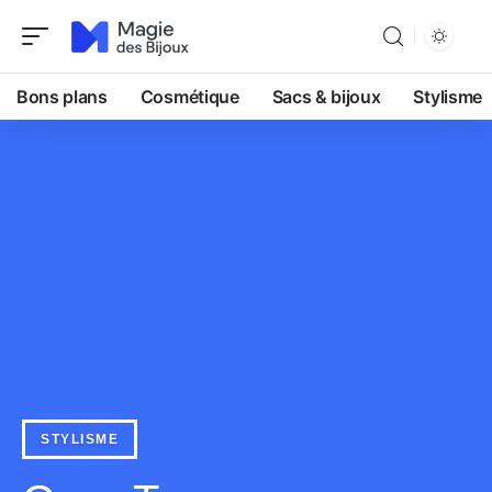
Bons plans
Cosmétique
Sacs & bijoux
Stylisme
STYLISME