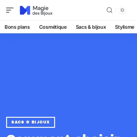
Bons plans
Cosmétique
Sacs & bijoux
Stylisme
SACS & BIJOUX