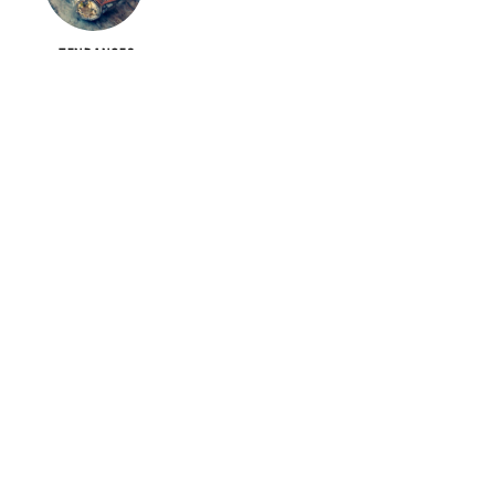
TENDANCES
Éviter l’oxydation des bijoux fantaisie :
Conseils pratiques et efficaces
TENDANCES
Les bienfaits des bijoux en pierre naturelle :
un guide complet
TENDANCES
Quels bijoux nuptiaux choisir ?