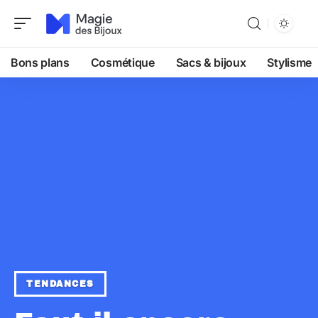
Bons plans
Cosmétique
Sacs & bijoux
Stylisme
TENDANCES