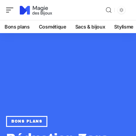
Bons plans
Cosmétique
Sacs & bijoux
Stylisme
BONS PLANS